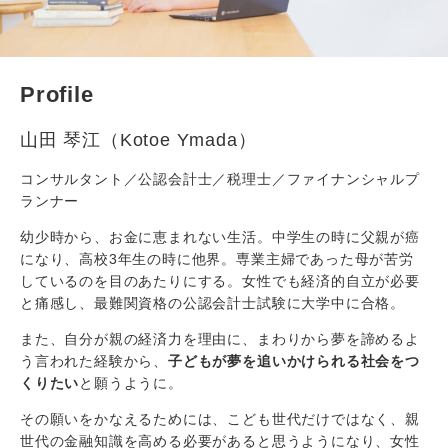
Profile
⼭⽥ 琴江（Kotoe Ymada）
コンサルタント／公認会計⼠／税理⼠／ファイナンシャルプ
ランナー
幼少時から、お金に恵まれない生活。中学生の時に父親が癌
になり、高校3年生の時に他界。専業主婦であった母が苦労
しているのを目のあたりにする。女性でも経済的自立が必要
と痛感し、最難関資格の公認会計士試験に大学中に合格。
また、自分が親の経済力を理由に、まわりから夢を諦めるよ
う言われた経験から、
子どもが夢を追いかけられる社会をつ
くりたい
と願うように。
その願いをかなえるためには、こども世代だけではなく、親
世代の金融知識を高める必要があると思うようになり、女性