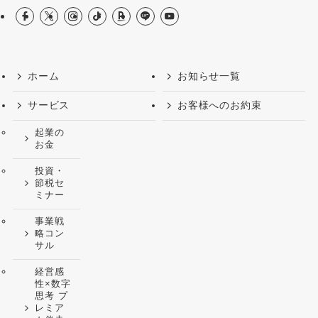
ホーム
お知らせ一覧
サービス
お客様へのお約束
起業の
お金
投資・
節税セ
ミナー
事業戦
略コン
サル
経営感
性×数字
思考 プ
レミア